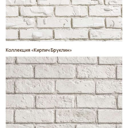
+7
Я подтверждаю ознакомление
с политикой и даю согласие
на обработку персональных данных
Отправить
Коллекция «Кирпич Бруклин»
НАПИШИ НАМ:
ПОЗВОНИ НАМ:
Whatsapp
8 (423) 290-68-09
Telegram
sales@stonedv.ru
Стоун Хаус
[Каталог]
[Галерея]
[О компании]
Облицовочный кирпич
[Информация]
Облицовочный камень
[Сотрудничество]