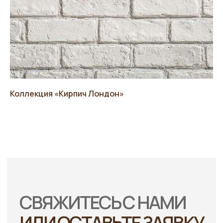
Пошаговые дорожки
[Контакты]
Оголовки заборных столбов
Заборные столбы
Навесные фасады
[Адрес:]
Политика в отношении
Приморский край,
обработки персональных
г. Владивосток,
данных
ул. Бородинская 46/50
Коллекция «Кирпич Лондон»