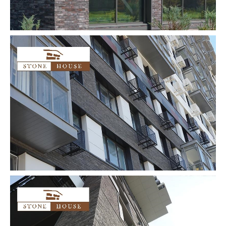
[Каталог]
[Галерея]
[О компании]
Облицовочный кирпич
[Информация]
Облицовочный камень
[Сотрудничество]
Пошаговые дорожки
[Контакты]
Оголовки заборных столбов
Заборные столбы
Навесные фасады
[Адрес:]
Политика в отношении
Приморский край,
обработки персональных
г. Владивосток,
данных
ул. Бородинская 46/50