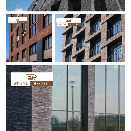
Наш менеджер свяжется с вами
в ближайшее время и ответит на все вопросы.
+7
Я подтверждаю ознакомление
с политикой и даю согласие
на обработку персональных данных
Отправить
НАПИШИ НАМ:
ПОЗВОНИ НАМ:
Whatsapp
8 (423) 290-68-09
Telegram
sales@stonedv.ru
Стоун Хаус